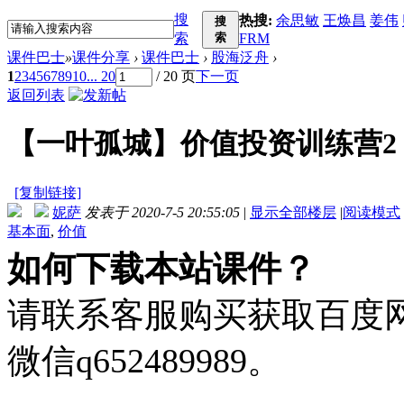
搜
热搜:
余思敏
王焕昌
姜伟
搜
索
索
FRM
课件巴士
»
课件分享
›
课件巴士
›
股海泛舟
›
1
2
3
4
5
6
7
8
9
10
... 20
/ 20 页
下一页
返回列表
【一叶孤城】价值投资训练营2
[复制链接]
妮萨
发表于 2020-7-5 20:55:05
|
显示全部楼层
|
阅读模式
基本面
,
价值
如何下载本站课件？
请联系客服购买获取百度网盘
微信q652489989。