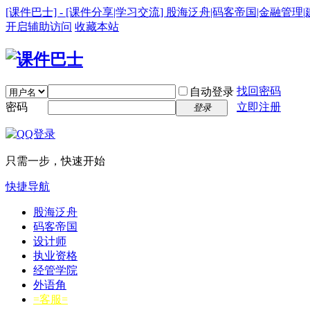
[课件巴士] - [课件分享|学习交流] 股海泛舟|码客帝国|金融管理
开启辅助访问
收藏本站
找回密码
自动登录
密码
立即注册
登录
只需一步，快速开始
快捷导航
股海泛舟
码客帝国
设计师
执业资格
经管学院
外语角
=客服=